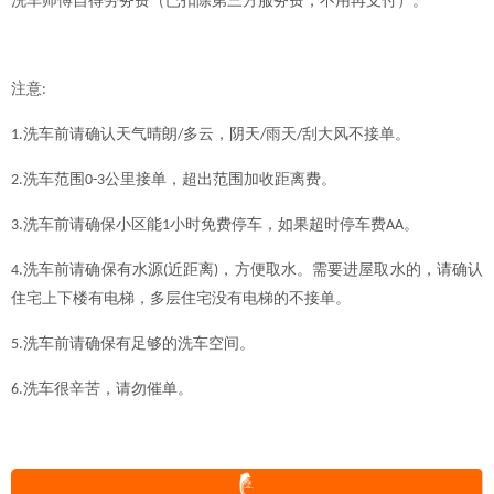
洗车师傅自得劳务费（已扣除第三方服务费，不用再支付）。
注意
:
洗车前请确认天气晴朗
多云，阴天
雨天
刮大风不接单。
1.
/
/
/
洗车范围
公里接单，超出范围
加收距离费
。
2.
0-3
洗车前请确保小区能
小时免费停车，如果超时停车费
。
3.
1
AA
洗车前请确保有水源
近距离
，方便取水。需要进屋取水的，请确认
4.
(
)
住宅上下楼有电梯，多层住宅没有电梯的不接单。
洗车前请确保有足够的洗车空间。
5.
洗车很辛苦，请勿催单。
6.