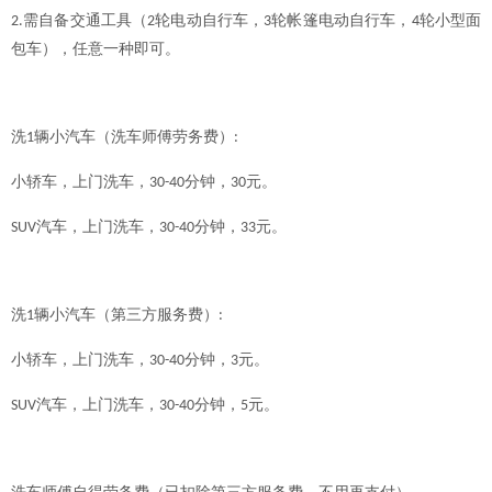
需自备交通工具（
轮电动自行车，
轮帐篷电动自行车，
轮小型面
2.
2
3
4
包车），任意一种即可。
洗
辆小汽车
（
洗车师傅劳务费
）
1
:
小轿车，上门洗车，
分钟，
元。
30-40
3
0
汽车，上门洗车，
分钟，
元。
SUV
30-40
3
3
洗
辆小汽车
（
第三方服务费
）
1
:
小轿车，上门洗车，
分钟，
元。
30-40
3
汽车，上门洗车，
分钟，
元。
SUV
30-40
5