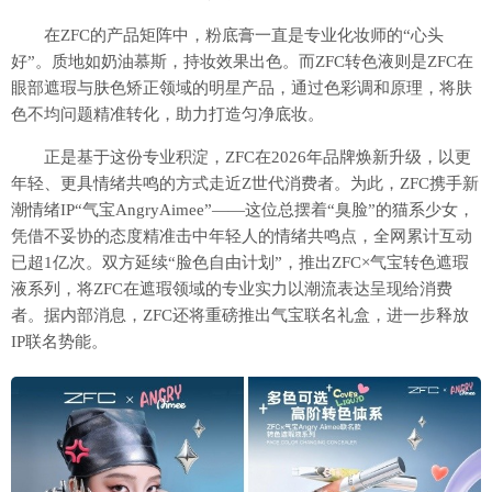
在ZFC的产品矩阵中，粉底膏一直是专业化妆师的“心头
好”。质地如奶油慕斯，持妆效果出色。而ZFC转色液则是ZFC在
眼部遮瑕与肤色矫正领域的明星产品，通过色彩调和原理，将肤
色不均问题精准转化，助力打造匀净底妆。
正是基于这份专业积淀，ZFC在2026年品牌焕新升级，以更
年轻、更具情绪共鸣的方式走近Z世代消费者。为此，ZFC携手新
潮情绪IP“气宝AngryAimee”——这位总摆着“臭脸”的猫系少女，
凭借不妥协的态度精准击中年轻人的情绪共鸣点，全网累计互动
已超1亿次。双方延续“脸色自由计划”，推出ZFC×气宝转色遮瑕
液系列，将ZFC在遮瑕领域的专业实力以潮流表达呈现给消费
者。据内部消息，ZFC还将重磅推出气宝联名礼盒，进一步释放
IP联名势能。