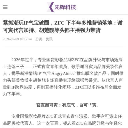
紧抓潮玩IP气宝破圈，ZFC 下半年多维营销落地：谢
可寅代言加持、胡楚靓等头部主播强力带货
2026-07-09 10:17:54
分类：
资讯
2026年过半，专业国货彩妆品牌ZFC在品牌升级与市场拓展
上连落三子——正式官宣青年演员、歌手谢可寅为品牌美妆代言
人，携手新潮情绪IP“气宝AngryAimee”推出联名款产品，同时借
力头部美妆博主胡楚靓专场直播实现终端强势带货。从代言人声
量到IP跨界热度，再到直播转化闭环，ZFC正以多维布局全面发
力下半年。
官宣谢可寅：有底气，自可「寅」
专业国货彩妆品牌ZFC正式宣布青年演员、歌手谢可寅出任
品牌美妆代言人。这一次官宣，标志着ZFC在品牌升级与年轻化