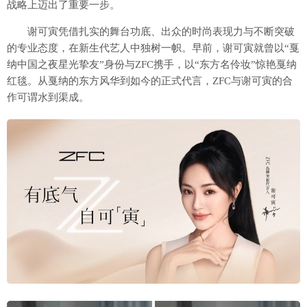
战略上迈出了重要一步。
谢可寅凭借扎实的舞台功底、出众的时尚表现力与不断突破
的专业态度，在新生代艺人中独树一帜。早前，谢可寅就曾以“戛
纳中国之夜星光挚友”身份与ZFC携手，以“东方名伶妆”惊艳戛纳
红毯。从戛纳的东方风华到如今的正式代言，ZFC与谢可寅的合
作可谓水到渠成。