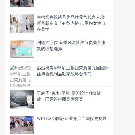
幸棉官宣祝绪丹为品牌元气代言人:创
新革新定义「有型内搭」,重构女性自
在美学
利德治疗仪 春季风湿性关节炎关节康
复的理想选择
热烈祝贺华垦乳业集团荣膺第九届国际
丝博会乳制品独家战略合作商
王麻子“寅木·星魁”厨刀设计巅峰绽
放，国际评审团高度褒奖
WETEX为国际企业开启广阔投资视野