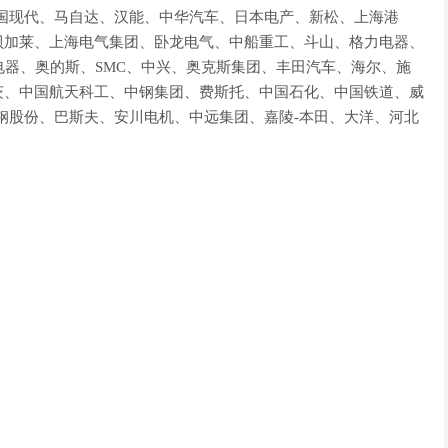
国现代、马自达、汉能、中华汽车、日本电产、新松、上海港
贝加莱、上海电气集团、卧龙电气、中船重工、斗山、格力电器、
电器、奥的斯、SMC、中兴、奥克斯集团、丰田汽车、海尔、施
茨、中国航天科工、中钢集团、费斯托、中国石化、中国铁道、威
钢股份、巴斯夫、安川电机、中远集团、嘉陵-本田、大洋、河北