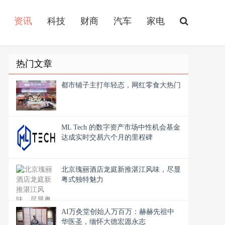
资讯
科技
财商
汽车
家电
热门文章
都市铺子主打年轻态，网红零食大热门
ML Tech 的数字资产市场中性机会基金
达成实时交易六个月的里程碑
北京瑰丽酒店龙庭新推湛江风味，尽显
粤式独特魅力
AI万灸堂创始人万百万：赫赫先祖中
华医圣，缅怀大德宏愿永志