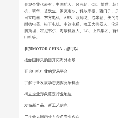
参观企业代表有：中国航天、舍弗勒、GE、博世、韩
机、研华、艾默生、罗克韦尔、科尔摩根、西门子、
日立电器、东方电机、ABB、欧姆龙、包米勒、美的
耐德电器、松下电机、中达电通、哈工大机器人、伦
腾斯坦、霍尼韦尔、海康机器人、LG、上汽集团、首
电机等。
参加MOTOR CHINA，您可以
接触国际采购团开拓海外市场
开启电机行业的贸易平台
了解行业发展动态把握竞争机会
树立企业形象奠定行业地位
发布新产品、新工艺信息
广泛会见国内外万余名专业观众