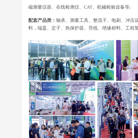
磁测量仪器、在线检测仪、CAT、机械检验设备等;
配套产品类：
轴承、测量工具、整流子、电刷、冲压
料，端盖、定子、热保护器、导线、绝缘材料、工程