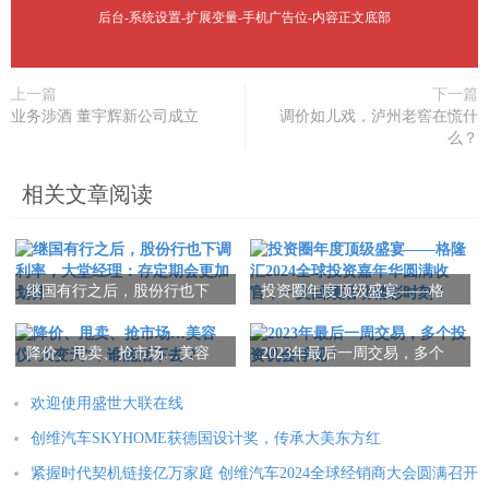
后台-系统设置-扩展变量-手机广告位-内容正文底部
上一篇
下一篇
业务涉酒 董宇辉新公司成立
调价如儿戏，泸州老窖在慌什
么？
相关文章阅读
继国有行之后，股份行也下
投资圈年度顶级盛宴——格
调利率，大堂经理：存定期
隆汇2024全球投资嘉年华圆
会更加划算
满收官，一文回顾活动精彩
降价、甩卖、抢市场…美容
2023年最后一周交易，多个
时刻！
仪“大变天”，谁能活下去？
投资机会浮现！
欢迎使用盛世大联在线
创维汽车SKYHOME获德国设计奖，传承大美东方红
紧握时代契机链接亿万家庭 创维汽车2024全球经销商大会圆满召开