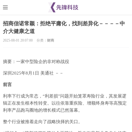
招商信诺常颖：拒绝平庸化，找到差异化－－－－中
介大健康之道
2025-08-01 20:07:00
分类：
财商
摘要：一家中型险企的非对称战役
深圳
2025年8月1日
美通社 －－
前言
利率下行成为常态，“利差损”问题开始笼罩寿险行业，其发展逻
辑正在发生根本性转变。以往依靠重疾险、增额终身寿等高预定
利率产品跑马圈地的增长模式已然落幕。
整个行业被推着走向了战略抉择的关口。