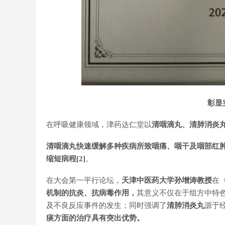
彰显
在呼吸健康领域，津药达仁堂以
清咽滴丸、清肺消炎
清咽滴丸快速缓解多种疾病所致咽痛、咽干及咽部红肿，
缩短病程
[2]
。
在大会第一平行论坛，
天津中医药大学孙增涛教授
在
机制的抗炎、抗病毒作用，
其意义不仅在于组方中特
及不良反应事件的发生；同时强调了
清肺消炎丸
源于
痰方面的治疗具有突出优势。