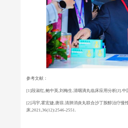
参考文献：
[1]段淑红,鲍中英,刘梅生.清咽滴丸临床应用分析[J].中国误诊学
[2]冯宇,霍宏婕,唐琼.清肺消炎丸联合沙丁胺醇治疗慢
床,2021,36(12):2546-2551.