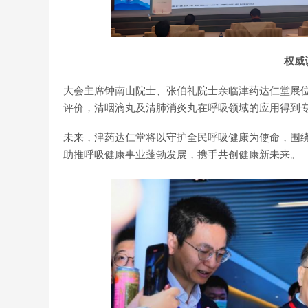
权威
大会主席钟南山院士、张伯礼院士亲临津药达仁堂展
评价，清咽滴丸及清肺消炎丸在呼吸领域的应用得到
未来，津药达仁堂将以守护全民呼吸健康为使命，围
助推呼吸健康事业蓬勃发展，携手共创健康新未来。