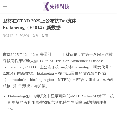
卫材在CTAD 2025上公布抗Tau抗体
Etalanetug（E2814）新数据
2025-12-12 17:36:00
分类：
财商
东京
2025年12月12日
美通社 －－ 卫材宣布，在第十八届阿尔茨
海默病临床试验大会（Clinical Trials on Alzheimer‘s Disease
Conference，CTAD）上公布了抗tau抗体Etalanetug（研发代号：
E2814）的新数据。Etalanetug旨在与tau蛋白的微管结合区域
（microtubule－binding region，MTBR）相结合，阻止tau病理的
成核（种子形成）与扩散。
Etalanetug在IbII期研究中显示可降低eMTBR－tau243水平，该
新型脑脊液和血浆生物标志物能特异性反映tau缠结病理变
化。