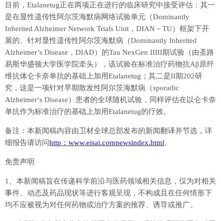
目前，Etalanetug正在两项正在进行的临床研究中接受评估：其一
是在显性遗传性阿尔茨海默病网络试验单元（Dominantly
Inherited Alzheimer Network Trials Unit，DIAN－TU）框架下开
展的、针对显性遗传性阿尔茨海默病（Dominantly Inherited
Alzheimer’s Disease，DIAD）的Tau NexGen IIIII期试验（由圣路
易斯华盛顿大学医学院牵头），该试验在标准治疗药物抗Aβ原纤
维抗体仑卡奈单抗的基础上加用Etalanetug；其二是II期202研
究，这是一项针对早期散发性阿尔茨海默病（sporadic
Alzheimer‘s Disease）患者的全球随机试验，同样评估在以仑卡奈
单抗作为标准治疗的基础上加用Etalanetug的疗效。
备注：本新闻稿内容由卫材全球总部发布的新闻翻译并节选，详
细报告请访问
http：www.eisai.comnewsindex.html
。
免责声明
1、本新闻稿旨在传递科学前沿与医药领域相关信息，仅为对相关
事件、动态及药品现状等进行客观呈现，不构成且在任何情形下
均不应被视为对任何药物或治疗方案的推荐、诱导或推广。