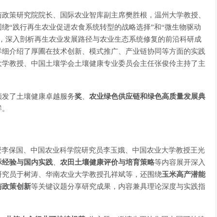
与政策研究院院长、国际农业智库副主席樊胜根
，
温州大学教授、
绕“践行再生农业促进农食系统转型的战略选择”和“微生物驱动
告，深入剖析再生农业发展路径与农业生态系统修复的前沿科研成
详细介绍了厚圃在技术创新、模式推广、产业链协同等方面的实践
大学教授、中国土壤学会土壤健康专业委员会主任张俊伶主持了主
颁发了土壤健康卓越服务
奖
、
农业绿色供应链和绿色高质量发展典
样。
授李保国、中国农业科学院研究员李玉娥、中国农业大学教授王光
际经验与国内实践
、
农田土壤健康评价与培育策略
等内容展开深入
研究员于树涛、华南农业大学教授孔祥斌等，还围绕
玉米高产潜能
与政策创新
等关键议题分享研究成果，内容兼具理论深度与实践指