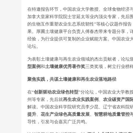
在特邀报告环节，中国农业大学教授、全球食物经济
加拿大皇家科学院院士甘延太等业内顶尖专家，先后围
的生物互作重塑农业生态系统韧性”等核心议题作报
果。厚圃土壤健康平台负责人傅春杰带来专题分享，
经验，为行业提供可复制的企业赋能方案。中国农业
论坛。
为表彰土壤健康与再生农业领域的杰出贡献者，论坛
型案例
和
土壤健康优秀著作奖
三类奖项，树立行业榜
聚焦实践，共谋土壤健康和再生农业落地路径
在“
创新驱动农业绿色转型
”分论坛，中国农业大学教
州等专家，先后就
再生农业实践案例
、
农业碳资产国
解读。中国农业科学院研究员李少昆、辽宁省农科院
提升
、
花生产业绿色高质量发展
、
智慧耕地质量管控
导性，引发与会嘉宾广泛共鸣。