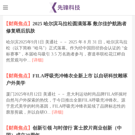
【财商焦点】
2025 哈尔滨马拉松圆满落幕 敷尔佳护航跑者
修复晒后肌肤
哈尔滨2025年9月1日 美通社 －－ 2025 年 8 月 31 日，哈尔滨马拉
松（以下简称 “哈马”）正式落幕。作为经中国田径协会认证的 “金
标赛事”，本届哈马吸引 3.5 万名跑者参与，赛道串联松花江畔自
然景观与中...
[详细]
【财商焦点】
FILA呼吸壳冲锋衣全新上市 以自研科技雕琢
户外美学
厦门2025年8月12日 美通社 －－ 意大利运动时尚品牌FILA怀揣对
自然与户外探索的热忱，于今日推出全新FILA呼吸壳冲锋衣。源
于意式美学的时尚基因，FILA呼吸壳冲锋衣延续了品牌标志性的
廓形剪裁，并以自研O...
[详细]
【财商焦点】
创新引领 与时偕行 富士胶片商业创新（中